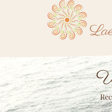
Lae
Un
Rec