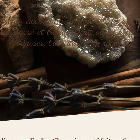
​Mon accompagnement est un espa
sûr, sacré et bienveillant, où tu peux 
déposer, t’écouter, et te révéler.