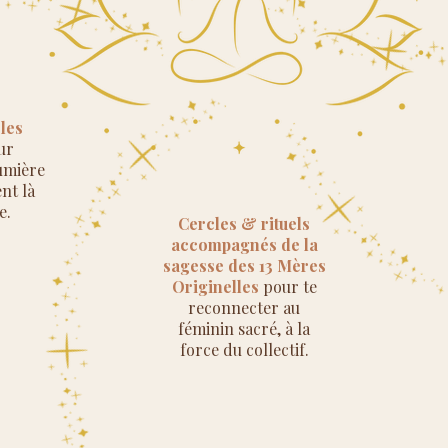
 les
ur
lumière
nt là
e.
Cercles & rituels
accompagnés de la
sagesse des 13 Mères
Originelles
pour te
reconnecter au
féminin sacré, à la
force du collectif.