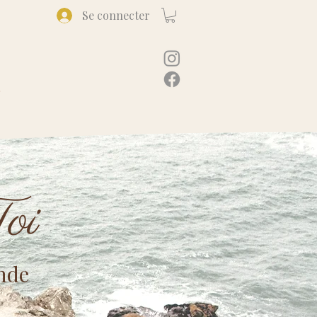
Se connecter
oi
nde