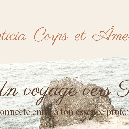
ticia
Corps
et
Âme
 voyage vers T
onnecte enfin à ton essence profo