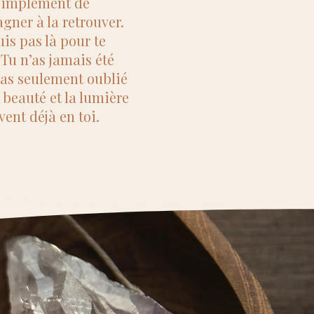
simplement de
gner à la retrouver.
uis pas là pour te
 Tu n’as jamais été
 as seulement oublié
a beauté et la lumière
vent déjà en toi.