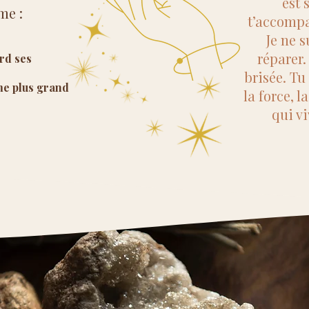
est 
me :
t’accompa
Je ne s
réparer.
erd ses
brisée. Tu
me plus grand​
la force, l
qui vi