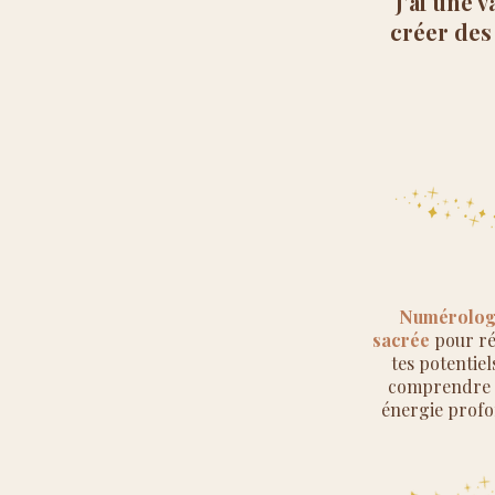
J’ai une 
créer des 
Numérolog
sacrée
pour ré
tes potentiel
comprendre 
énergie profo