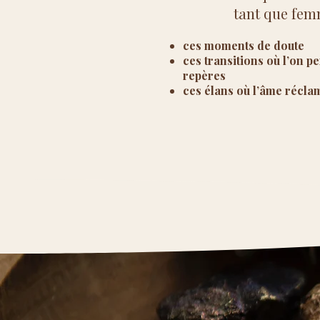
tant que fem
ces moments de doute
ces transitions où l’on p
repères
ces élans où l’âme récla