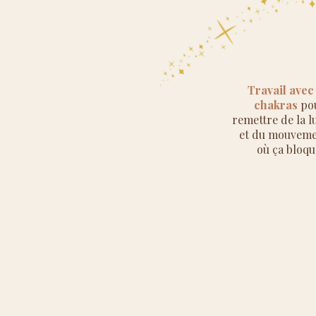
Travail avec
chakras
po
remettre de la 
et du mouveme
où ça bloqu