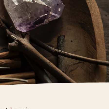
ce
te