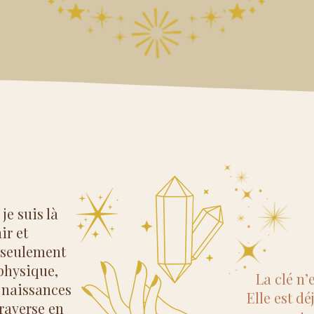
e suis là
ir et
 seulement
physique,
La clé n’e
 naissances
Elle est dé
traverse en