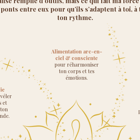
valise remplie d’outils, mais ce qui fait ma force
ponts entre eux pour qu’ils s’adaptent à toi, à 
ton rythme.
Alimentation arc-en-
ciel & consciente
pour réharmoniser
ton corps et tes
émotions.
ie
véler
s et
ton
nde.