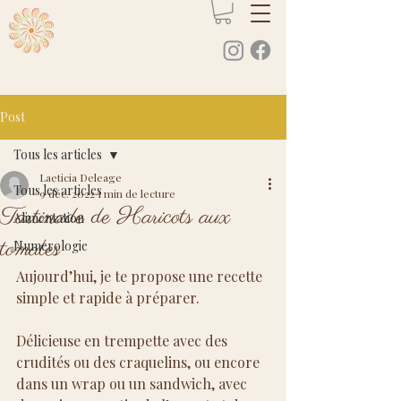
Post
Tous les articles
Laeticia Deleage
Tous les articles
9 déc. 2022
1 min de lecture
Tartinade de Haricots aux
Alimentation
tomates
Numérologie
Aujourd’hui, je te propose une recette 
simple et rapide à préparer.
Délicieuse en trempette avec des 
crudités ou des craquelins, ou encore 
dans un wrap ou un sandwich, avec 